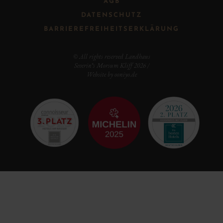
AGB
DATENSCHUTZ
BARRIEREFREIHEITSERKLÄRUNG
© All rights reserved Landhaus
Severin*s Morsum Kliff 2026 /
Website by
ooniyo.de