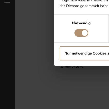
der Dienste gesammelt habe
Landhaus-Frühstück
Einwilligungsauswahl
Minibar inkl. Kaffee- un
Notwendig
Tageszeitung
Flatscreen mit Sky TV, 
Regendusche, WC
Nur notwendige Cookies 
Föhn, beleuchteter Schm
Zimmersafe