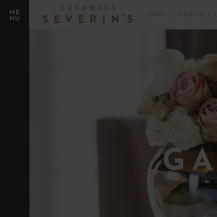
ME
HOME
ZIMMER
NU
GA