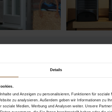
GORIE
Details
nierter Wohn-
Sonnenterrasse mit
ookies.
nhalte und Anzeigen zu personalisieren, Funktionen für soziale
Website zu analysieren. Außerdem geben wir Informationen zu I
r soziale Medien, Werbung und Analysen weiter. Unsere Partner
ÜR ALLE ZIMMER
 Daten zusammen, die Sie Ihnen bereitgestellt haben oder die s