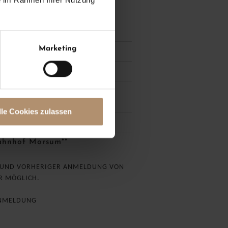
egeprodukten der exklusiven
ue
Marketing
ber WLAN
finnischer Sauna und
lle Cookies zulassen
rin*s Resort & Spa*
ahnhof Morsum**
 UND VORHERIGER ANMELDUNG VON
HR MÖGLICH.
ANMELDUNG