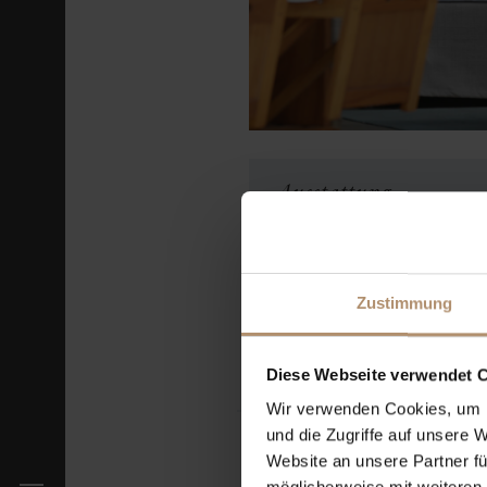
Ausstattung
EXKLUSIV IN DER
KATE
Zustimmung
Auf ca. 30 qm ein kombi
Schlafbereich
Diese Webseite verwendet C
Wir verwenden Cookies, um I
und die Zugriffe auf unsere 
Website an unsere Partner fü
LEISTUNGSMERKMALE F
möglicherweise mit weiteren