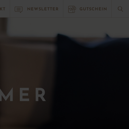
A
A
C
KT
NEWSLETTER
GUTSCHEIN
MMER